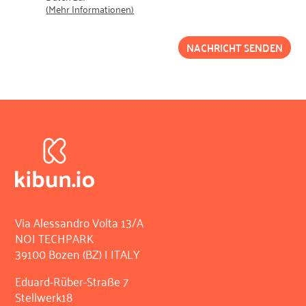
(Mehr Informationen)
NACHRICHT SENDEN
Via Alessandro Volta 13/A
NOI TECHPARK
39100 Bozen (BZ) | ITALY
Eduard-Rüber-Straße 7
Stellwerk18