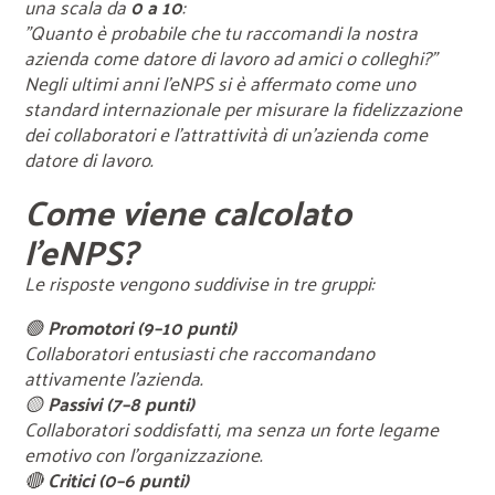
una scala da
0 a 10
:
"Quanto è probabile che tu raccomandi la nostra
azienda come datore di lavoro ad amici o colleghi?"
Negli ultimi anni l'eNPS si è affermato come uno
standard internazionale per misurare la fidelizzazione
dei collaboratori e l'attrattività di un'azienda come
datore di lavoro.
Come viene calcolato
l'eNPS?
Le risposte vengono suddivise in tre gruppi:
🟢
Promotori (9–10 punti)
Collaboratori entusiasti che raccomandano
attivamente l'azienda.
🟡
Passivi (7–8 punti)
Collaboratori soddisfatti, ma senza un forte legame
emotivo con l'organizzazione.
🔴
Critici (0–6 punti)