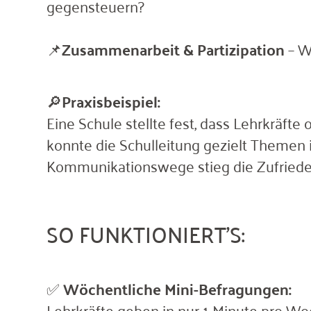
gegensteuern?
📌
Zusammenarbeit & Partizipation
– W
🔎
Praxisbeispiel:
Eine Schule stellte fest, dass Lehrkräft
konnte die Schulleitung gezielt Themen i
Kommunikationswege stieg die Zufrieden
SO FUNKTIONIERT’S:
✅
Wöchentliche Mini-Befragungen:
Lehrkräfte geben in nur 1 Minute pro W